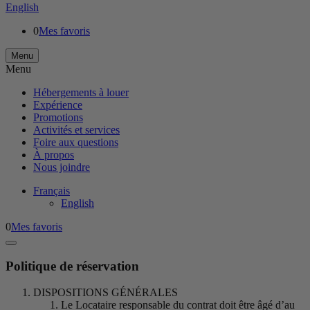
English
0
Mes favoris
Menu
Menu
Hébergements à louer
Expérience
Promotions
Activités et services
Foire aux questions
À propos
Nous joindre
Français
English
0
Mes favoris
Politique de réservation
DISPOSITIONS GÉNÉRALES
Le Locataire responsable du contrat doit être âgé d’au