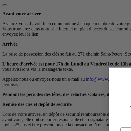
Avant votre arrivée
Assurez-vous d’avoir bien communiqué à chaque membre de votre groupe
Vous trouverez dans notre site Internet un plan d’accès du secteur où s
envoyez leur le lien.
Arrivée
La prise de possession des clés se fait au 271 chemin Saint-Pet
L’heure d’arrivée est pour 17h du Lundi au Vendredi et de 13h à
vous aviserons via la messagerie texte.
Appelez-nous ou envoyez-nous un e-mail au
info@www.chaletsalpin
permise.
Pendant les périodes des fêtes, des relâches scolaires, de pâques e
Remise des clés et dépôt de sécurité
Lors de votre arrivée, un dépôt de sécurité remboursable de $3000.00 
avant vous, elle doit se porter responsable et co-signataire du contrat. E
moins 25 ans et être présent lors de la transaction. Nous ne pouvons a
Adr