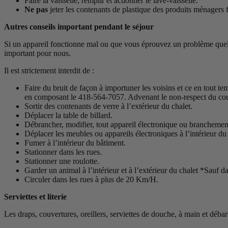
Faire la vaisselle, remplir et actionner le lave-vaisselle.
Ne pas
jeter les contenants de plastique des produits ménagers
Autres conseils important pendant le séjour
Si un appareil fonctionne mal ou que vous éprouvez un problème quelcon
important pour nous.
Il est strictement interdit de :
Faire du bruit de façon à importuner les voisins et ce en tout t
en composant le 418-564-7057. Advenant le non-respect du couvr
Sortir des contenants de verre à l’extérieur du chalet.
Déplacer la table de billard.
Débrancher, modifier, tout appareil électronique ou branchemen
Déplacer les meubles ou appareils électroniques à l’intérieur du 
Fumer à l’intérieur du bâtiment.
Stationner dans les rues.
Stationner une roulotte.
Garder un animal à l’intérieur et à l’extérieur du chalet *Sauf da
Circuler dans les rues à plus de 20 Km/H.
Serviettes et literie
Les draps, couvertures, oreillers, serviettes de douche, à main et déba