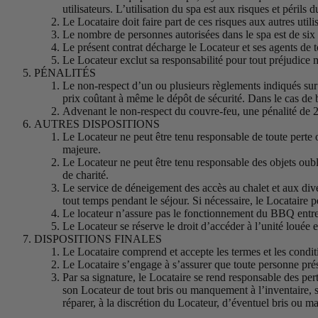
utilisateurs. L’utilisation du spa est aux risques et périls 
Le Locataire doit faire part de ces risques aux autres utili
Le nombre de personnes autorisées dans le spa est de six (
Le présent contrat décharge le Locateur et ses agents de t
Le Locateur exclut sa responsabilité pour tout préjudice 
PÉNALITÉS
Le non-respect d’un ou plusieurs règlements indiqués sur 
prix coûtant à même le dépôt de sécurité. Dans le cas de b
Advenant le non-respect du couvre-feu, une pénalité de 2
AUTRES DISPOSITIONS
Le Locateur ne peut être tenu responsable de toute perte o
majeure.
Le Locateur ne peut être tenu responsable des objets oubl
de charité.
Le service de déneigement des accès au chalet et aux diverse
tout temps pendant le séjour. Si nécessaire, le Locatair
Le locateur n’assure pas le fonctionnement du BBQ entre 
Le Locateur se réserve le droit d’accéder à l’unité louée 
DISPOSITIONS FINALES
Le Locataire comprend et accepte les termes et les condit
Le Locataire s’engage à s’assurer que toute personne prés
Par sa signature, le Locataire se rend responsable des pe
son Locateur de tout bris ou manquement à l’inventaire, 
réparer, à la discrétion du Locateur, d’éventuel bris ou m