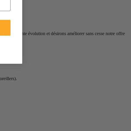
 en constante évolution et désirons améliorer sans cesse notre offre
reillers).