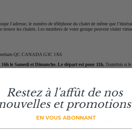
 l’adresse, le numéro de téléphone du chalet de même que l’itinéraire
e trouve les chalets. Les membres de votre groupe peuvent visiter virtue
ers, Stoneham QC CANADA G3C 1X6
 16h le Samedi et Dimanche. Le départ est pour 11h.
Toutefois si le
s.ca
en nous mentionnant simplement l’adresse de votre chalet ainsi que 
Restez à l'affût de nos
t de l’action de grâce, l’heure d’entrée ne peut être devancée et l’h
nouvelles et promotions
maximum sera prélevé de votre carte de crédit, assurez-vous d’avoir les
EN VOUS ABONNANT
lle devra effectuer le dépôt de sécurité afin d’obtenir les clés. Le titulai
ccepter de dépôt de garantie par téléphone.
esse courriel