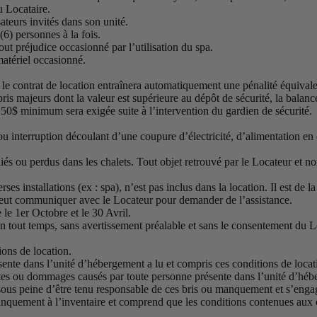
du Locataire.
sateurs invités dans son unité.
6) personnes à la fois.
out préjudice occasionné par l’utilisation du spa.
matériel occasionné.
le contrat de location entraînera automatiquement une pénalité équivale
ris majeurs dont la valeur est supérieure au dépôt de sécurité, la balanc
50$ minimum sera exigée suite à l’intervention du gardien de sécurité.
u interruption découlant d’une coupure d’électricité, d’alimentation en e
iés ou perdus dans les chalets. Tout objet retrouvé par le Locateur et n
s installations (ex : spa), n’est pas inclus dans la location. Il est de la
e peut communiquer avec le Locateur pour demander de l’assistance.
le 1er Octobre et le 30 Avril.
en tout temps, sans avertissement préalable et sans le consentement du Lo
ions de location.
ente dans l’unité d’hébergement a lu et compris ces conditions de locat
rtes ou dommages causés par toute personne présente dans l’unité d’hébe
sous peine d’être tenu responsable de ces bris ou manquement et s’enga
anquement à l’inventaire et comprend que les conditions contenues aux cl