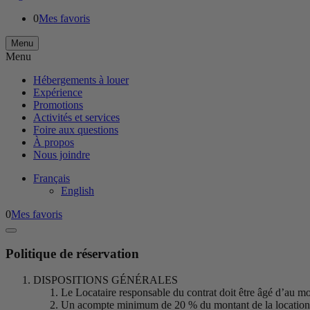
0
Mes favoris
Menu
Menu
Hébergements à louer
Expérience
Promotions
Activités et services
Foire aux questions
À propos
Nous joindre
Français
English
0
Mes favoris
Politique de réservation
DISPOSITIONS GÉNÉRALES
Le Locataire responsable du contrat doit être âgé d’au moin
Un acompte minimum de 20 % du montant de la location est