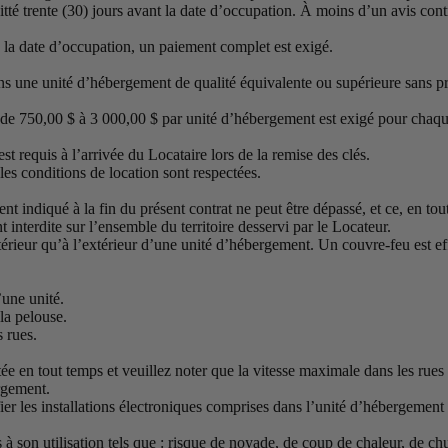
itté trente (30) jours avant la date d’occupation. À moins d’un avis con
de la date d’occupation, un paiement complet est exigé.
dans une unité d’hébergement de qualité équivalente ou supérieure sans pr
e 750,00 $ à 3 000,00 $ par unité d’hébergement est exigé pour chaque l
st requis à l’arrivée du Locataire lors de la remise des clés.
les conditions de location sont respectées.
 indiqué à la fin du présent contrat ne peut être dépassé, et ce, en tou
nt interdite sur l’ensemble du territoire desservi par le Locateur.
térieur qu’à l’extérieur d’une unité d’hébergement. Un couvre-feu est effe
’une unité.
 la pelouse.
s rues.
ée en tout temps et veuillez noter que la vitesse maximale dans les rues
ergement.
ier les installations électroniques comprises dans l’unité d’hébergement
ts à son utilisation tels que : risque de noyade, de coup de chaleur, de 