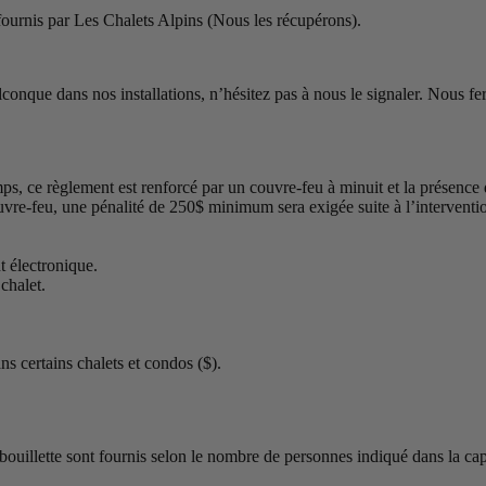
 fournis par Les Chalets Alpins (Nous les récupérons).
que dans nos installations, n’hésitez pas à nous le signaler. Nous fero
emps, ce règlement est renforcé par un couvre-feu à minuit et la présence
e-feu, une pénalité de 250$ minimum sera exigée suite à l’interventio
t électronique.
chalet.
ns certains chalets et condos ($).
rbouillette sont fournis selon le nombre de personnes indiqué dans la ca