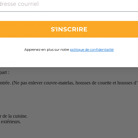
eham QC CANADA G3C 1X6.
us être signalé le plus tôt possible.
S'INSCRIRE
re vos commentaires sur votre expérience « Chalets Alpins ». Nous sommes
Apprenez-en plus sur notre
politique de confidentialité
otre groupe.
art :
entrée. (Ne pas enlever couvre-matelas, housses de couette et housses d’o
 de la cuisine.
 extérieurs.