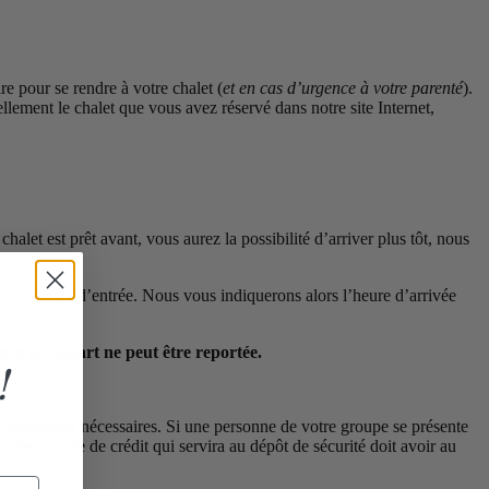
 pour se rendre à votre chalet (
et en cas d’urgence à votre parenté
).
llement le chalet que vous avez réservé dans notre site Internet,
 chalet est prêt avant, vous aurez la possibilité d’arriver plus tôt, nous
votre date d’entrée. Nous vous indiquerons alors l’heure d’arrivée
eure de départ ne peut être reportée.
!
 provisions nécessaires. Si une personne de votre groupe se présente
re de la carte de crédit qui servira au dépôt de sécurité doit avoir au