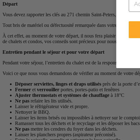
Départ
Vous devez rapporter les clés au 271 chemin Saint-Peters, Ston
Tout bris de matériel ou défectuosité remarquée dans votre unité doit no
À cet effet, au moment de votre départ, il nous fera plaisir d’entend
de chalets et condos, vos conseils sont précieux pour nous.
Entretien pendant le séjour et pour votre départ
Pendant votre séjour, l’entretien du chalet est de la responsabilité de v
Voici ce que nous vous demandons de vérifier au moment de votre dép
Déposer serviettes, linges et draps utilisés
près de la porte d’
Fermer
et
verrouiller
portes, portes-patio et fenêtres
Ajuster thermostats et systèmes de chauffage
à 18°C
Ne pas
refaire les lits utilisés.
Laisser le réfrigérateur vide et propre.
Nettoyer le BBQ.
Laisser les items brisés ou impossibles à nettoyer sur le comptoir
Ramasser tous les déchets et le recyclage et les déposer les bacs
Ne pas
mettre les cendres du foyer dans les déchets.
Laisser les planchers propres (aspirateur préconisé).