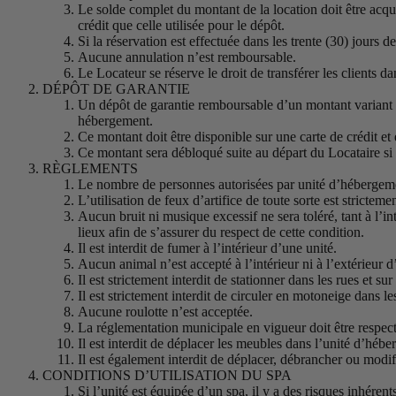
Le solde complet du montant de la location doit être acqu
crédit que celle utilisée pour le dépôt.
Si la réservation est effectuée dans les trente (30) jours 
Aucune annulation n’est remboursable.
Le Locateur se réserve le droit de transférer les clients 
DÉPÔT DE GARANTIE
Un dépôt de garantie remboursable d’un montant variant d
hébergement.
Ce montant doit être disponible sur une carte de crédit et e
Ce montant sera débloqué suite au départ du Locataire si 
RÈGLEMENTS
Le nombre de personnes autorisées par unité d’hébergement
L’utilisation de feux d’artifice de toute sorte est stricteme
Aucun bruit ni musique excessif ne sera toléré, tant à l’in
lieux afin de s’assurer du respect de cette condition.
Il est interdit de fumer à l’intérieur d’une unité.
Aucun animal n’est accepté à l’intérieur ni à l’extérieur d
Il est strictement interdit de stationner dans les rues et sur
Il est strictement interdit de circuler en motoneige dans le
Aucune roulotte n’est acceptée.
La réglementation municipale en vigueur doit être respect
Il est interdit de déplacer les meubles dans l’unité d’héb
Il est également interdit de déplacer, débrancher ou modif
CONDITIONS D’UTILISATION DU SPA
Si l’unité est équipée d’un spa, il y a des risques inhéren