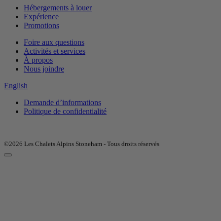
Hébergements à louer
Expérience
Promotions
Foire aux questions
Activités et services
À propos
Nous joindre
English
Demande d’informations
Politique de confidentialité
©2026 Les Chalets Alpins Stoneham - Tous droits réservés