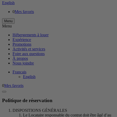
English
0
Mes favoris
Menu
Menu
Hébergements à louer
Expérience
Promotions
Activités et services
Foire aux questions
À propos
Nous joindre
Français
English
0
Mes favoris
Politique de réservation
DISPOSITIONS GÉNÉRALES
Le Locataire responsable du contrat doit être âgé d’au