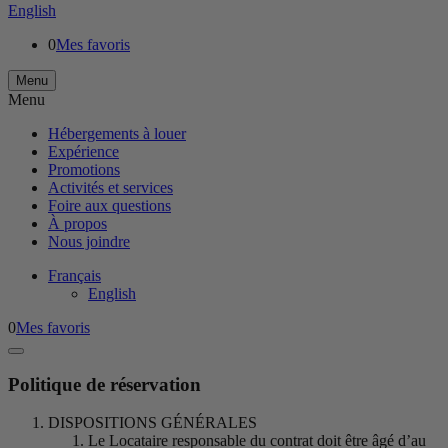
English
0
Mes favoris
Menu
Menu
Hébergements à louer
Expérience
Promotions
Activités et services
Foire aux questions
À propos
Nous joindre
Français
English
0
Mes favoris
Politique de réservation
DISPOSITIONS GÉNÉRALES
Le Locataire responsable du contrat doit être âgé d’au