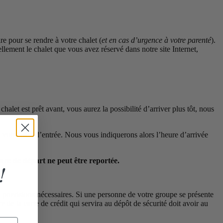
 pour se rendre à votre chalet (
et en cas d’urgence à votre parenté
).
llement le chalet que vous avez réservé dans notre site Internet,
 chalet est prêt avant, vous aurez la possibilité d’arriver plus tôt, nous
votre date d’entrée. Nous vous indiquerons alors l’heure d’arrivée
eure de départ ne peut être reportée.
!
 provisions nécessaires. Si une personne de votre groupe se présente
re de la carte de crédit qui servira au dépôt de sécurité doit avoir au