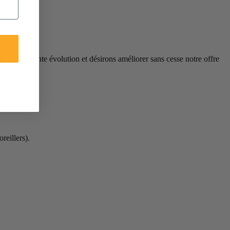
 en constante évolution et désirons améliorer sans cesse notre offre
reillers).