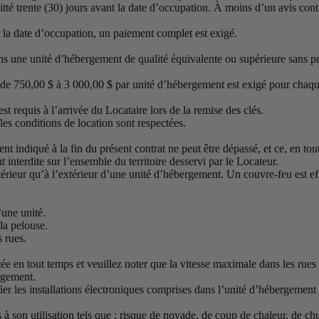
itté trente (30) jours avant la date d’occupation. À moins d’un avis con
de la date d’occupation, un paiement complet est exigé.
dans une unité d’hébergement de qualité équivalente ou supérieure sans pr
e 750,00 $ à 3 000,00 $ par unité d’hébergement est exigé pour chaque l
st requis à l’arrivée du Locataire lors de la remise des clés.
les conditions de location sont respectées.
 indiqué à la fin du présent contrat ne peut être dépassé, et ce, en tou
nt interdite sur l’ensemble du territoire desservi par le Locateur.
térieur qu’à l’extérieur d’une unité d’hébergement. Un couvre-feu est effe
’une unité.
 la pelouse.
s rues.
ée en tout temps et veuillez noter que la vitesse maximale dans les rues
ergement.
ier les installations électroniques comprises dans l’unité d’hébergement
ts à son utilisation tels que : risque de noyade, de coup de chaleur, de 