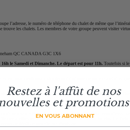
 l’adresse, le numéro de téléphone du chalet de même que l’itinéraire
e trouve les chalets. Les membres de votre groupe peuvent visiter virtue
ers, Stoneham QC CANADA G3C 1X6
 16h le Samedi et Dimanche. Le départ est pour 11h.
Toutefois si le
s.ca
en nous mentionnant simplement l’adresse de votre chalet ainsi que 
Restez à l'affût de nos
t de l’action de grâce, l’heure d’entrée ne peut être devancée et l’h
nouvelles et promotions
maximum sera prélevé de votre carte de crédit, assurez-vous d’avoir les
EN VOUS ABONNANT
lle devra effectuer le dépôt de sécurité afin d’obtenir les clés. Le titulai
ccepter de dépôt de garantie par téléphone.
esse courriel