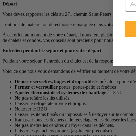
Départ
Vous devez rapporter les clés au 271 chemin Saint-Peters, Ston
Tout bris de matériel ou défectuosité remarquée dans votre unité doit no
À cet effet, au moment de votre départ, il nous fera plaisir d’entend
de chalets et condos, vos conseils sont précieux pour nous.
Entretien pendant le séjour et pour votre départ
Pendant votre séjour, l’entretien du chalet est de la responsabilité de v
Voici ce que nous vous demandons de vérifier au moment de votre dép
Déposer serviettes, linges et draps utilisés
près de la porte d’
Fermer
et
verrouiller
portes, portes-patio et fenêtres
Ajuster thermostats et systèmes de chauffage
à 18°C
Ne pas
refaire les lits utilisés.
Laisser le réfrigérateur vide et propre.
Nettoyer le BBQ.
Laisser les items brisés ou impossibles à nettoyer sur le comptoir
Ramasser tous les déchets et le recyclage et les déposer les bacs
Ne pas
mettre les cendres du foyer dans les déchets.
Laisser les planchers propres (aspirateur préconisé).