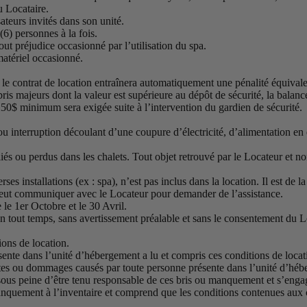
du Locataire.
sateurs invités dans son unité.
6) personnes à la fois.
out préjudice occasionné par l’utilisation du spa.
matériel occasionné.
le contrat de location entraînera automatiquement une pénalité équivale
ris majeurs dont la valeur est supérieure au dépôt de sécurité, la balanc
50$ minimum sera exigée suite à l’intervention du gardien de sécurité.
u interruption découlant d’une coupure d’électricité, d’alimentation en e
iés ou perdus dans les chalets. Tout objet retrouvé par le Locateur et n
s installations (ex : spa), n’est pas inclus dans la location. Il est de la
e peut communiquer avec le Locateur pour demander de l’assistance.
le 1er Octobre et le 30 Avril.
en tout temps, sans avertissement préalable et sans le consentement du Lo
ions de location.
ente dans l’unité d’hébergement a lu et compris ces conditions de locat
rtes ou dommages causés par toute personne présente dans l’unité d’hébe
sous peine d’être tenu responsable de ces bris ou manquement et s’enga
anquement à l’inventaire et comprend que les conditions contenues aux cl