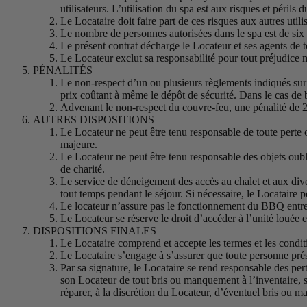
utilisateurs. L’utilisation du spa est aux risques et périls 
Le Locataire doit faire part de ces risques aux autres utili
Le nombre de personnes autorisées dans le spa est de six (
Le présent contrat décharge le Locateur et ses agents de t
Le Locateur exclut sa responsabilité pour tout préjudice 
PÉNALITÉS
Le non-respect d’un ou plusieurs règlements indiqués sur 
prix coûtant à même le dépôt de sécurité. Dans le cas de b
Advenant le non-respect du couvre-feu, une pénalité de 2
AUTRES DISPOSITIONS
Le Locateur ne peut être tenu responsable de toute perte o
majeure.
Le Locateur ne peut être tenu responsable des objets oubl
de charité.
Le service de déneigement des accès au chalet et aux diverse
tout temps pendant le séjour. Si nécessaire, le Locatair
Le locateur n’assure pas le fonctionnement du BBQ entre 
Le Locateur se réserve le droit d’accéder à l’unité louée 
DISPOSITIONS FINALES
Le Locataire comprend et accepte les termes et les condit
Le Locataire s’engage à s’assurer que toute personne prés
Par sa signature, le Locataire se rend responsable des pe
son Locateur de tout bris ou manquement à l’inventaire, 
réparer, à la discrétion du Locateur, d’éventuel bris ou m