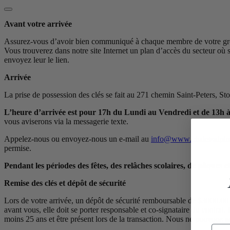
Avant votre arrivée
Assurez-vous d’avoir bien communiqué à chaque membre de votre groupe
Vous trouverez dans notre site Internet un plan d’accès du secteur où s
envoyez leur le lien.
Arrivée
La prise de possession des clés se fait au 271 chemin Saint-Pet
L’heure d’arrivée est pour 17h du Lundi au Vendredi et de 13h à
vous aviserons via la messagerie texte.
Appelez-nous ou envoyez-nous un e-mail au
info@www.chaletsalpin
permise.
Pendant les périodes des fêtes, des relâches scolaires, de pâques e
Remise des clés et dépôt de sécurité
Lors de votre arrivée, un dépôt de sécurité remboursable de $3000.00 
avant vous, elle doit se porter responsable et co-signataire du contrat. E
moins 25 ans et être présent lors de la transaction. Nous ne pouvons a
Adr