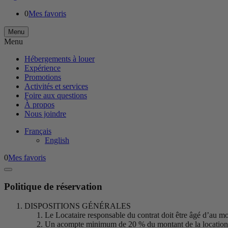
0
Mes favoris
Menu
Menu
Hébergements à louer
Expérience
Promotions
Activités et services
Foire aux questions
À propos
Nous joindre
Français
English
0
Mes favoris
Politique de réservation
DISPOSITIONS GÉNÉRALES
Le Locataire responsable du contrat doit être âgé d’au moin
Un acompte minimum de 20 % du montant de la location est