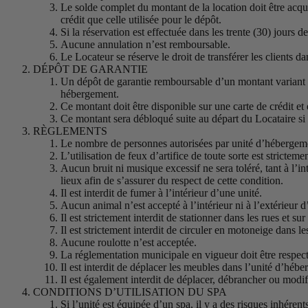
Le solde complet du montant de la location doit être acqu
crédit que celle utilisée pour le dépôt.
Si la réservation est effectuée dans les trente (30) jours 
Aucune annulation n’est remboursable.
Le Locateur se réserve le droit de transférer les clients 
DÉPÔT DE GARANTIE
Un dépôt de garantie remboursable d’un montant variant d
hébergement.
Ce montant doit être disponible sur une carte de crédit et e
Ce montant sera débloqué suite au départ du Locataire si 
RÈGLEMENTS
Le nombre de personnes autorisées par unité d’hébergement
L’utilisation de feux d’artifice de toute sorte est stricteme
Aucun bruit ni musique excessif ne sera toléré, tant à l’in
lieux afin de s’assurer du respect de cette condition.
Il est interdit de fumer à l’intérieur d’une unité.
Aucun animal n’est accepté à l’intérieur ni à l’extérieur d
Il est strictement interdit de stationner dans les rues et sur
Il est strictement interdit de circuler en motoneige dans le
Aucune roulotte n’est acceptée.
La réglementation municipale en vigueur doit être respect
Il est interdit de déplacer les meubles dans l’unité d’héb
Il est également interdit de déplacer, débrancher ou modif
CONDITIONS D’UTILISATION DU SPA
Si l’unité est équipée d’un spa, il y a des risques inhéren