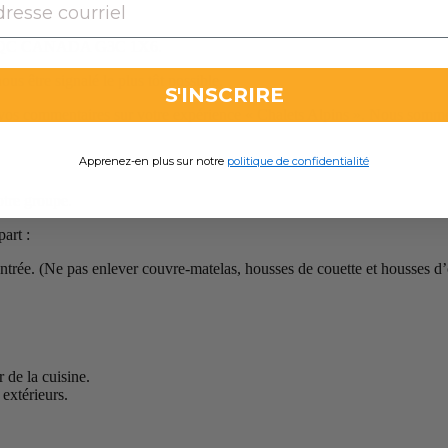
eham QC CANADA G3C 1X6.
us être signalé le plus tôt possible.
S'INSCRIRE
re vos commentaires sur votre expérience « Chalets Alpins ». Nous sommes
Apprenez-en plus sur notre
politique de confidentialité
otre groupe.
art :
entrée. (Ne pas enlever couvre-matelas, housses de couette et housses d’o
 de la cuisine.
 extérieurs.