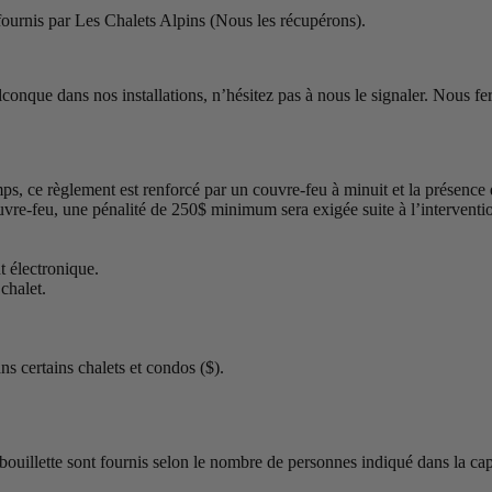
 fournis par Les Chalets Alpins (Nous les récupérons).
que dans nos installations, n’hésitez pas à nous le signaler. Nous fero
emps, ce règlement est renforcé par un couvre-feu à minuit et la présence
e-feu, une pénalité de 250$ minimum sera exigée suite à l’interventio
t électronique.
chalet.
ns certains chalets et condos ($).
rbouillette sont fournis selon le nombre de personnes indiqué dans la ca