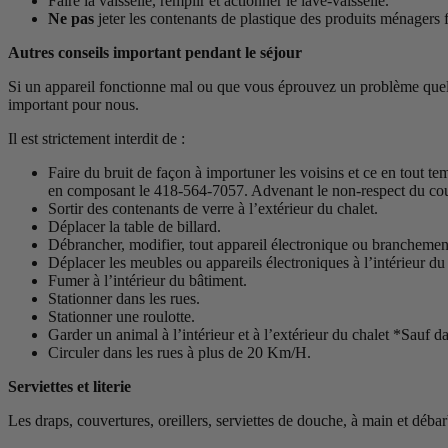
Faire la vaisselle, remplir et actionner le lave-vaisselle.
Ne pas
jeter les contenants de plastique des produits ménagers
Autres conseils important pendant le séjour
Si un appareil fonctionne mal ou que vous éprouvez un problème quelcon
important pour nous.
Il est strictement interdit de :
Faire du bruit de façon à importuner les voisins et ce en tout t
en composant le 418-564-7057. Advenant le non-respect du couvr
Sortir des contenants de verre à l’extérieur du chalet.
Déplacer la table de billard.
Débrancher, modifier, tout appareil électronique ou branchemen
Déplacer les meubles ou appareils électroniques à l’intérieur du 
Fumer à l’intérieur du bâtiment.
Stationner dans les rues.
Stationner une roulotte.
Garder un animal à l’intérieur et à l’extérieur du chalet *Sauf da
Circuler dans les rues à plus de 20 Km/H.
Serviettes et literie
Les draps, couvertures, oreillers, serviettes de douche, à main et déba