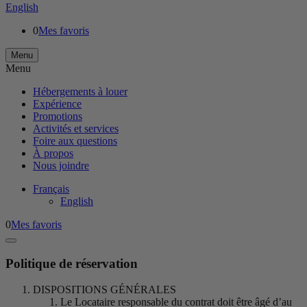
English
0
Mes favoris
Menu
Menu
Hébergements à louer
Expérience
Promotions
Activités et services
Foire aux questions
À propos
Nous joindre
Français
English
0
Mes favoris
Politique de réservation
DISPOSITIONS GÉNÉRALES
Le Locataire responsable du contrat doit être âgé d’au